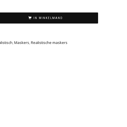
IN WINKELMAND
istisch
,
Maskers
,
Realistische maskers