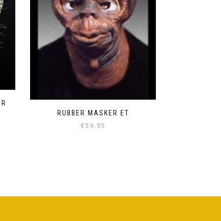
ER
RUBBER MASKER ET
€
59.95