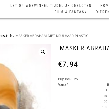
LET OP WEBWINKEL TIJDELIJK GESLOTEN
HOM
FILM & FANTASY
DIERE
listisch
/ MASKER ABRAHAM MET KRULHAAR PLASTIC
MASKER ABRAHA
€
7.94
Prijs incl. BTW
Vanaf
B
1
15
50
100