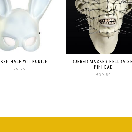
KER HALF WIT KONIJN
RUBBER MASKER HELLRAIS
PINHEAD
€
9.95
€
39.89