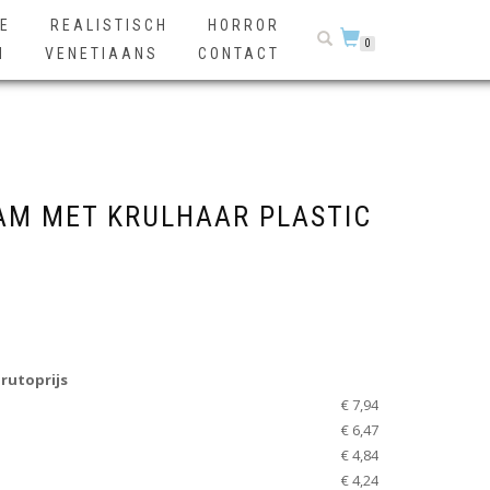
E
REALISTISCH
HORROR
0
N
VENETIAANS
CONTACT
M MET KRULHAAR PLASTIC
rutoprijs
€ 7,94
€ 6,47
€ 4,84
€ 4,24