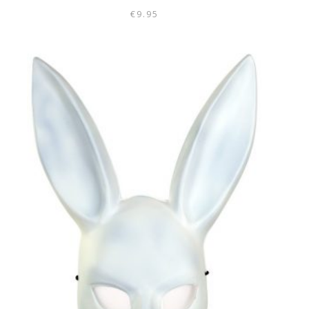
€
9.95