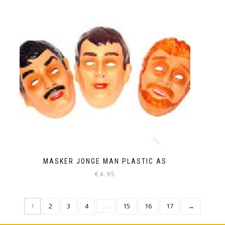
MASKER JONGE MAN PLASTIC AS
€
4.95
1
2
3
4
…
15
16
17
→