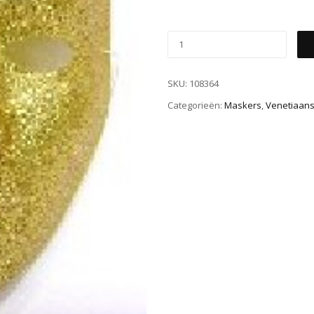
SKU:
108364
Categorieën:
Maskers
,
Venetiaan