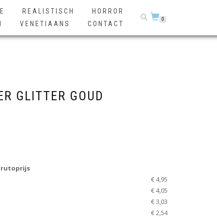
E
REALISTISCH
HORROR
0
N
VENETIAANS
CONTACT
R GLITTER GOUD
rutoprijs
€ 4,95
€ 4,05
€ 3,03
€ 2,54