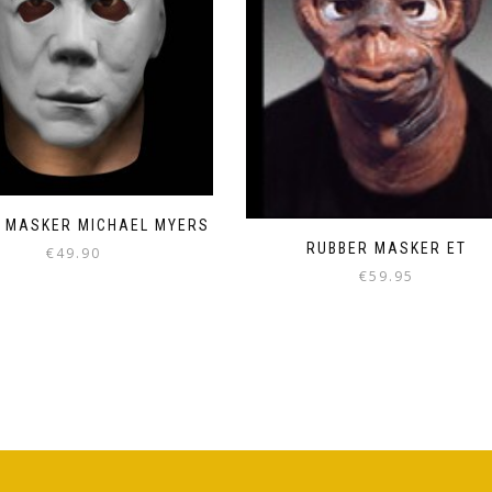
 MASKER MICHAEL MYERS
RUBBER MASKER ET
€
49.90
€
59.95