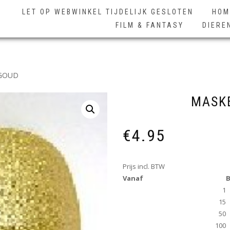
LET OP WEBWINKEL TIJDELIJK GESLOTEN
HOM
FILM & FANTASY
DIERE
 GOUD
MASKE
€
4.95
Prijs incl. BTW
Vanaf
B
1
15
50
100