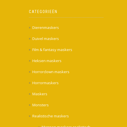
CATEGORIEËN
Dierenmaskers
Duivel maskers
Film & fantasy maskers
Heksen maskers
Horrorclown maskers
Horrormaskers
Maskers
Monsters
Realistische maskers
Mannen maskers realistisch