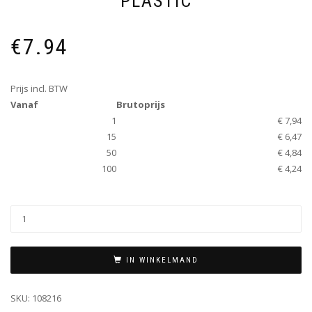
PLASTIC
€
7.94
Prijs incl. BTW
Vanaf
Brutoprijs
1
€ 7,94
15
€ 6,47
50
€ 4,84
100
€ 4,24
IN WINKELMAND
SKU:
108216