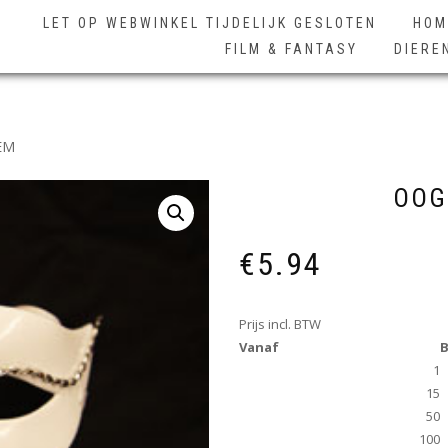
LET OP WEBWINKEL TIJDELIJK GESLOTEN
HOM
FILM & FANTASY
DIERE
EM
OOG
€
5.94
Prijs incl. BTW
Vanaf
B
1
15
50
100