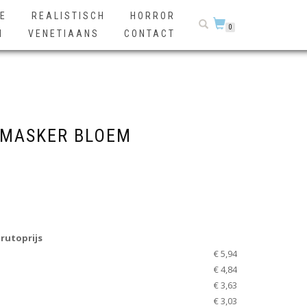
E
REALISTISCH
HORROR
0
N
VENETIAANS
CONTACT
MASKER BLOEM
rutoprijs
€ 5,94
€ 4,84
€ 3,63
€ 3,03