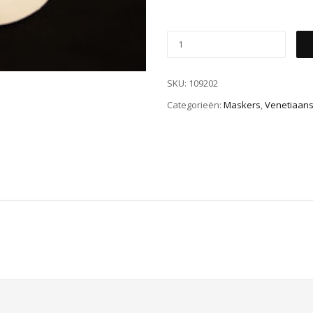
SKU:
109202
Categorieën:
Maskers
,
Venetiaan