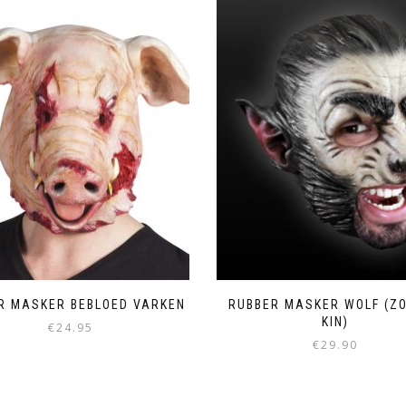
R MASKER BEBLOED VARKEN
RUBBER MASKER WOLF (Z
KIN)
€
24.95
€
29.90