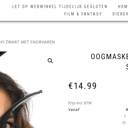
LET OP WEBWINKEL TIJDELIJK GESLOTEN
HOM
FILM & FANTASY
DIERE
NY ZWART MET SNORHAREN
OOGMASKE
€
14.99
Prijs incl. BTW
Vanaf
B
1
15