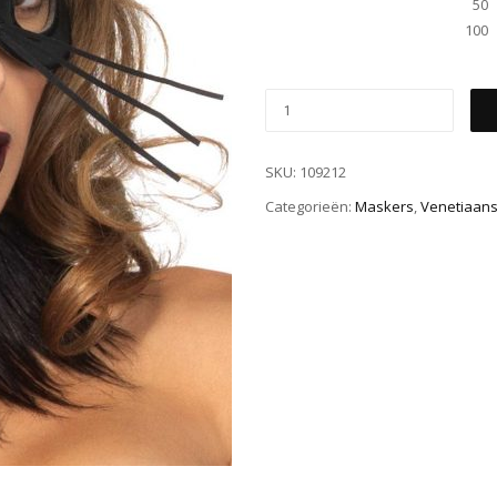
50
100
SKU:
109212
Categorieën:
Maskers
,
Venetiaan