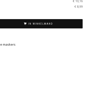
€ 10,16
€ 8,99
IN WINKELMAND
se maskers