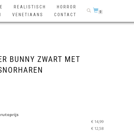
E
REALISTISCH
HORROR
0
N
VENETIAANS
CONTACT
R BUNNY ZWART MET
SNORHAREN
rutoprijs
€ 14,99
€ 12,58