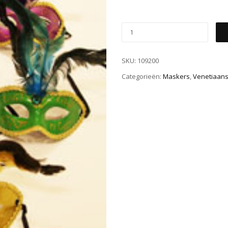
SKU:
109200
Categorieën:
Maskers
,
Venetiaan