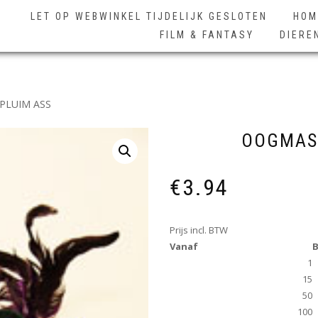
LET OP WEBWINKEL TIJDELIJK GESLOTEN
HOM
FILM & FANTASY
DIERE
PLUIM ASS
OOGMASK
€
3.94
Prijs incl. BTW
Vanaf
B
1
15
50
100