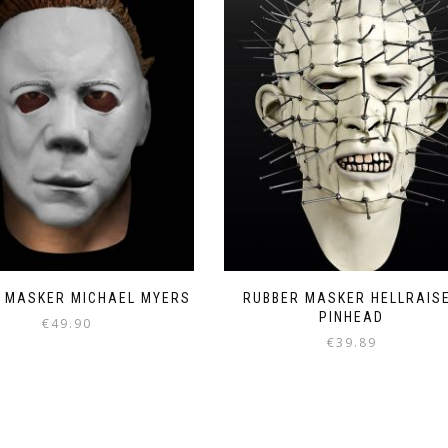
 MASKER MICHAEL MYERS
RUBBER MASKER HELLRAIS
PINHEAD
€
49.90
€
39.89