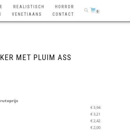
E
REALISTISCH
HORROR
0
N
VENETIAANS
CONTACT
ER MET PLUIM ASS
rutoprijs
€ 3,94
€ 3,21
€ 2,42
€ 2,00