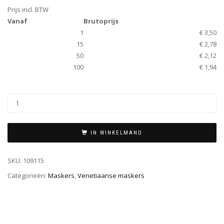
Prijs incl. BTW
Vanaf
Brutoprijs
1
€ 3,50
15
€ 2,78
50
€ 2,12
100
€ 1,94
IN WINKELMAND
SKU:
109115
Categorieën:
Maskers
,
Venetiaanse maskers