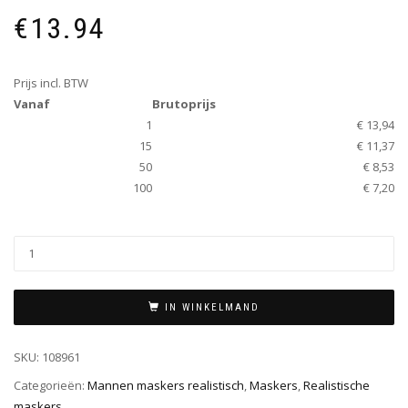
€
13.94
Prijs incl. BTW
Vanaf
Brutoprijs
1
€ 13,94
15
€ 11,37
50
€ 8,53
100
€ 7,20
IN WINKELMAND
SKU:
108961
Categorieën:
Mannen maskers realistisch
,
Maskers
,
Realistische
maskers