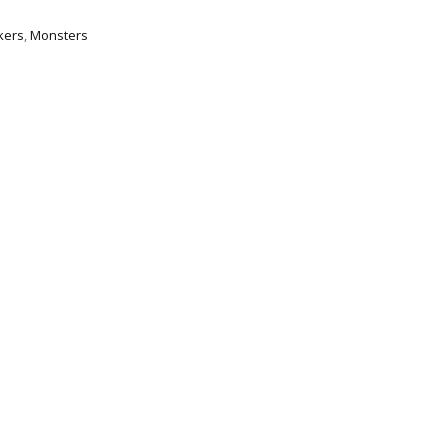
kers
,
Monsters