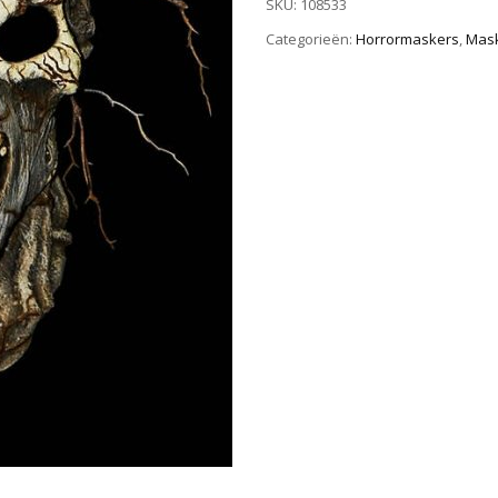
SKU:
108533
Categorieën:
Horrormaskers
,
Mas