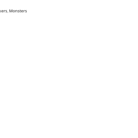
kers
,
Monsters