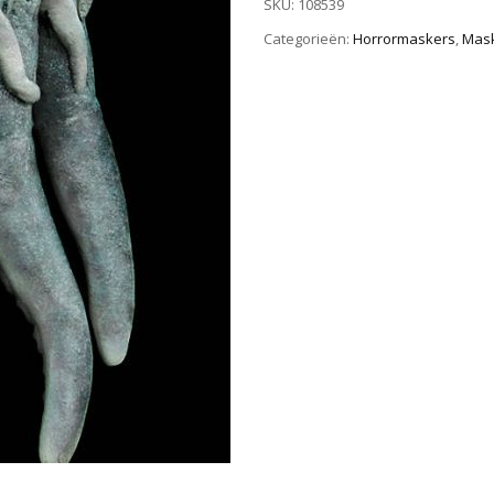
SKU:
108539
Categorieën:
Horrormaskers
,
Mas