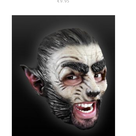
€
9.95