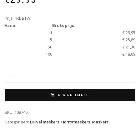
Prijs incl. BTW
Vanaf
Brutoprijs
1
€ 29,95
15
€ 25,89
50
€ 21,30
100
€ 18,09
IN WINKELMAND
SKU:
108740
Categorieën:
Duivel maskers
,
Horrormaskers
,
Maskers