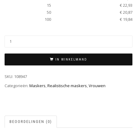
15
€ 22,93
50
€ 20,87
100
€ 19,84
IN WINKELMAND
SKU:
108947
Categorieën:
Maskers
,
Realistische maskers
,
Vrouwen
BEOORDELINGEN (0)