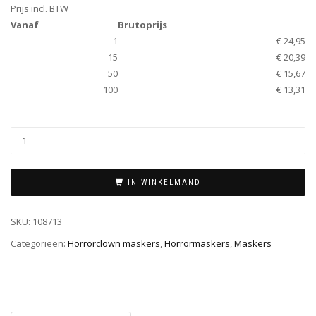
Prijs incl. BTW
Vanaf
Brutoprijs
1
€ 24,95
15
€ 20,39
50
€ 15,67
100
€ 13,31
IN WINKELMAND
SKU:
108713
Categorieën:
Horrorclown maskers
,
Horrormaskers
,
Maskers