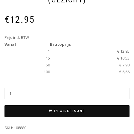
€
12.95
Prijs incl. BTW
Vanaf
Brutoprijs
1
€ 12,95
15
€ 10,53
50
€ 7,90
100
€ 6,66
IN WINKELMAND
SKU:
108880