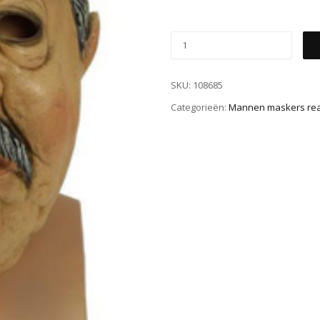
SKU:
108685
Categorieën:
Mannen maskers real