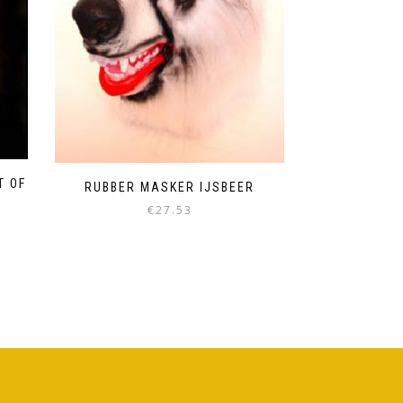
T OF
RUBBER MASKER IJSBEER
€
27.53