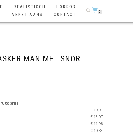
E
REALISTISCH
HORROR
0
N
VENETIAANS
CONTACT
ASKER MAN MET SNOR
rutoprijs
€ 19,95
€ 15,97
€ 11,98
€ 10,83