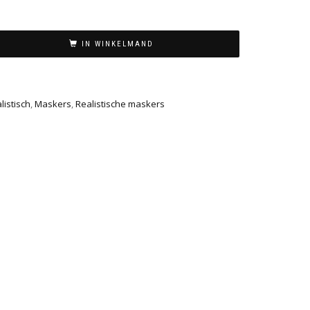
IN WINKELMAND
istisch
,
Maskers
,
Realistische maskers