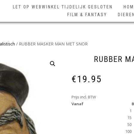
LET OP WEBWINKEL TIJDELIJK GESLOTEN
HOM
FILM & FANTASY
DIERE
listisch
/ RUBBER MASKER MAN MET SNOR
RUBBER M
€
19.95
Prijs incl. BTW
Vanaf
B
1
15
50
100