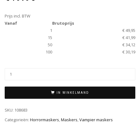
Prijs incl. BTW
Vanaf
Brutoprijs
1
€ 49,95
15
€ 41,99
50
€ 34,12
100
€ 30,19
IN WINKELMAND
SKU:
108683
Categorieën:
Horrormaskers
,
Maskers
,
Vampier maskers