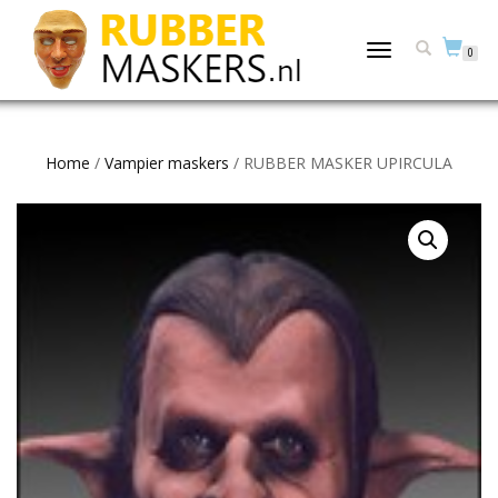
TOGGLE
0
NAVIGATION
Home
/
Vampier maskers
/ RUBBER MASKER UPIRCULA