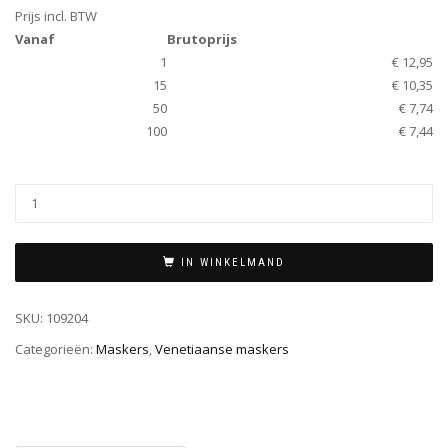
Prijs incl. BTW
Vanaf
Brutoprijs
1
€ 12,95
15
€ 10,35
50
€ 7,74
100
€ 7,44
IN WINKELMAND
SKU:
109204
Categorieën:
Maskers
,
Venetiaanse maskers