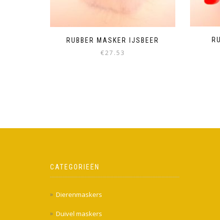
R
RUBBER MASKER IJSBEER
€
27.53
CATEGORIEËN
Dierenmaskers
Duivel maskers