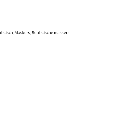
istisch
,
Maskers
,
Realistische maskers