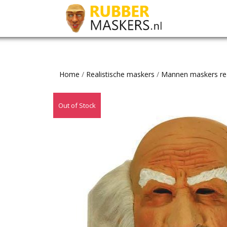
Home
/
Realistische maskers
/
Mannen maskers rea
Out of Stock