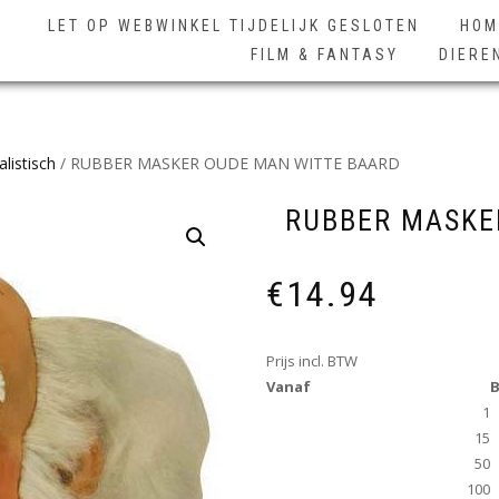
LET OP WEBWINKEL TIJDELIJK GESLOTEN
HOM
FILM & FANTASY
DIERE
listisch
/ RUBBER MASKER OUDE MAN WITTE BAARD
RUBBER MASKE
€
14.94
Prijs incl. BTW
Vanaf
B
1
15
50
100