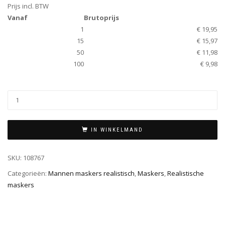
Prijs incl. BTW
Vanaf
Brutoprijs
1
€ 19,95
15
€ 15,97
50
€ 11,98
100
€ 9,98
IN WINKELMAND
SKU:
108767
Categorieën:
Mannen maskers realistisch
,
Maskers
,
Realistische
maskers