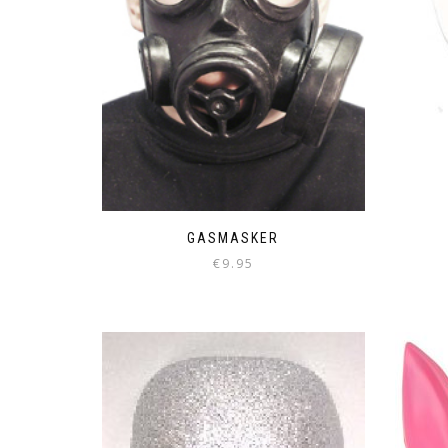
GASMASKER
€
9.95