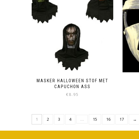
MASKER HALLOWEEN STOF MET
CAPUCHON ASS
€
8.95
1
2
3
4
…
15
16
17
→