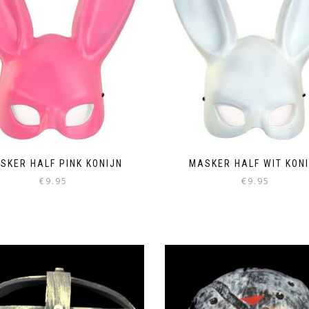
SKER HALF PINK KONIJN
MASKER HALF WIT KON
€
9.95
€
9.95