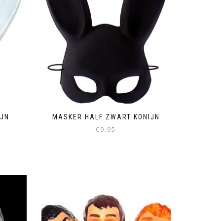
IJN
MASKER HALF ZWART KONIJN
€
9.95